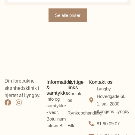
Se alle priser
Din foretrukne
Information
Nyttige
Kontakt os
&
links
skønhedsklinik i
Lyngby
samtykke
Kontakt
hjertet af Lyngby.
Hovedgade 60,
Info og
os
1. sal, 2800
samtykke
Kongens Lyngby
- vedr.
Rynkebehandling
Botulinum
81 90 09 07
toksin B
Filler