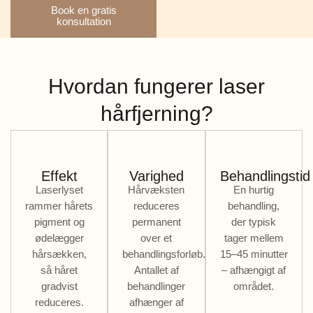
Book en gratis
konsultation
Hvordan fungerer laser
hårfjerning?
Effekt
Varighed
Behandlingstid
Laserlyset
Hårvæksten
En hurtig
rammer hårets
reduceres
behandling,
pigment og
permanent
der typisk
ødelægger
over et
tager mellem
hårsækken,
behandlingsforløb.
15–45 minutter
så håret
Antallet af
– afhængigt af
gradvist
behandlinger
området.
reduceres.
afhænger af