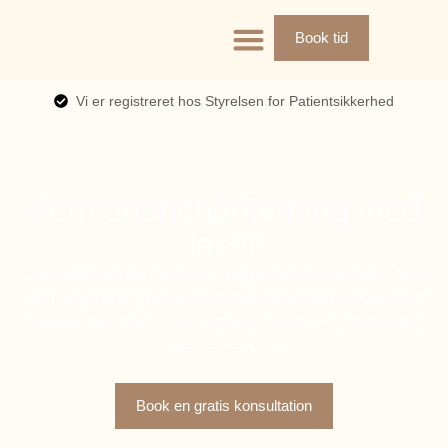
Book tid
Vi er registreret hos Styrelsen for Patientsikkerhed
Permanent hårfjerning med
laser
Oplev glat hud uden barbering, indgroede hår og irritation. Med
laser hårfjerning opnår du en effektiv og skånsom reduktion af
uønsket hårvækst – med langvarige resultater og behandling
tilpasset netop dig.
Book en gratis konsultation