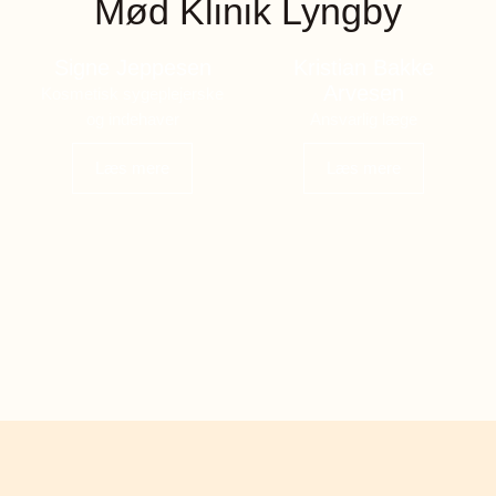
Mød Klinik Lyngby
Signe Jeppesen
Kristian Bakke
Arvesen
Kosmetisk sygeplejerske
og indehaver
Ansvarlig læge
Læs mere
Læs mere