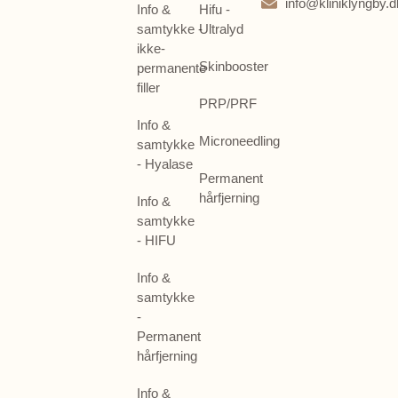
info@kliniklyngby.d
Info &
Hifu -
samtykke -
Ultralyd
ikke-
Skinbooster
permanente
filler
PRP/PRF
Info &
Microneedling
samtykke
- Hyalase
Permanent
hårfjerning
Info &
samtykke
- HIFU
Info &
samtykke
-
Permanent
hårfjerning
Info &