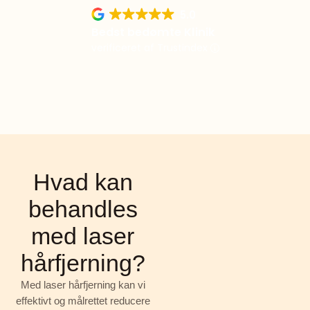
5.0
Bedst bedømte Klinik
verificeret af Trustindex
Hvad kan
behandles
med laser
hårfjerning?
Med laser hårfjerning kan vi
effektivt og målrettet reducere