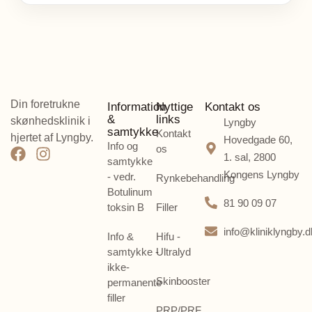
Din foretrukne
Information
Nyttige
Kontakt os
&
links
skønhedsklinik i
Lyngby
samtykke
Kontakt
hjertet af Lyngby.
Hovedgade 60,
Info og
os
1. sal, 2800
samtykke
Kongens Lyngby
- vedr.
Rynkebehandling
Botulinum
81 90 09 07
toksin B
Filler
info@kliniklyngby.d
Info &
Hifu -
samtykke -
Ultralyd
ikke-
Skinbooster
permanente
filler
PRP/PRF