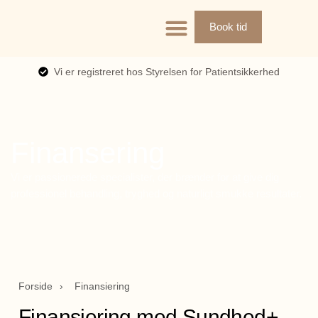
Book tid
Vi er registreret hos Styrelsen for Patientsikkerhed
Finansering
Vi er passionerede specialister, der brænder for at give dig
professionel behandling, tryghed og naturligt smukke resultater.
Forside
›
Finansiering
Finansiering med Sundhed+